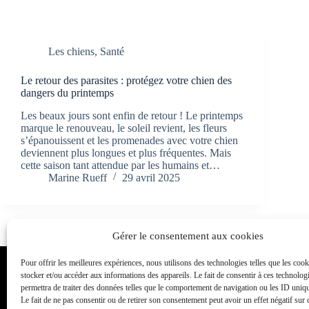
Les chiens
,
Santé
Le retour des parasites : protégez votre chien des
dangers du printemps
Les beaux jours sont enfin de retour ! Le printemps
marque le renouveau, le soleil revient, les fleurs
s’épanouissent et les promenades avec votre chien
deviennent plus longues et plus fréquentes. Mais
cette saison tant attendue par les humains et…
Marine Rueff
29 avril 2025
Gérer le consentement aux cookies
Pour offrir les meilleures expériences, nous utilisons des technologies telles que les coo
Toutou Academy
stocker et/ou accéder aux informations des appareils. Le fait de consentir à ces technolog
permettra de traiter des données telles que le comportement de navigation ou les ID unique
Éducateur et comportementaliste canin également appelé dress
Le fait de ne pas consentir ou de retirer son consentement peut avoir un effet négatif sur 
dressage canin, Toutou academy propose des cours individuels et