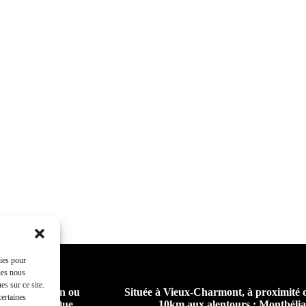
kies pour
ies nous
s sur ce site.
eur pour chien ou
Située à Vieux-Charmont, à proximité 
certaines
 collectifs. Que
10km aux alentours : Montbél