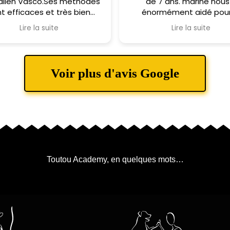
alien Vasco.Ses méthodes
de 7 ans. marine nous
t efficaces et très bien
énormément aidé pour
aptées . Beaucoup de
sociabilisé et le rassurer
Lire la suite
Lire la suite
eillance et de fermeté en
son quotidien. c’est un 
e temps. Une parfaite
très timide et grâce à M
réussite en terme
notre chien progress
omportemental et de
énormément et se sen
Voir plus d'avis Google
sociabilisation.
mieux en mieux face a
ecommander sans aucune
nouvelles situations. 
hésitation.
conseils et des exerci
cohérents avec notre quo
nous permettre
d’accompagner au mieux 
chien et en quelques sé
avec Marine les progrès
Toutou Academy, en quelques mots…
impressionnants. un gr
merci je recommande vi
Marine