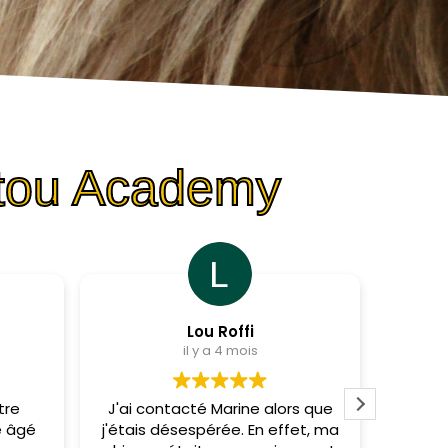
utou Academy
Lou Roffi
il y a 4 mois
tre
J'ai contacté Marine alors que
Un i
e âgé
j'étais désespérée. En effet, ma
not