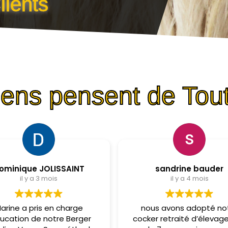
C
l
i
e
n
t
s
gens pensent de To
ominique JOLISSAINT
sandrine bauder
il y a 3 mois
il y a 4 mois
arine a pris en charge
nous avons adopté no
ducation de notre Berger
cocker retraité d’élevag