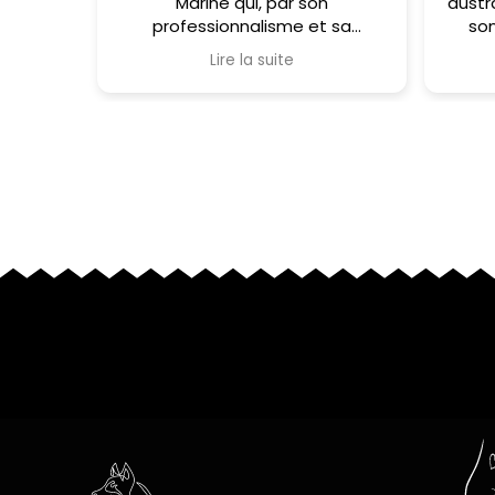
Marine qui, par son
austr
professionnalisme et sa
son
gentillesse, a su nous mettre en
ad
Lire la suite
confiance.
bienv
mêm
Il y a quelques mois, il nous était
impossible de laisser Alpha,
c
notre border collie d’un an, seul
à la maison sans qu’il ne fasse
À r
de dégâts. Grâce aux séances
de travail que nous avons
réalisées ensemble, nous avons
aujourd’hui un chien détendu,
du moment où nous partons
jusqu’à notre retour.
Toutou-Academy nous avait
été recommandé, et c’est à
notre tour de le recommander
sans hésitation à toute
personne souhaitant être
accompagnée avec