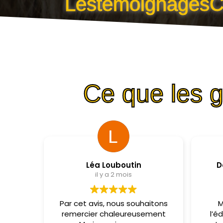
L
e
s
t
é
m
o
i
g
n
a
g
e
s
Éducation du chien
Ce que les 
Léa Louboutin
D
il y a 2 mois
Par cet avis, nous souhaitons
M
remercier chaleureusement
l’é