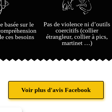
Pas de violence ni d’outils
 basée sur le
coercitifs (collier
a compréhension
étrangleur, collier à pics,
de ces besoins
martinet …)
Voir plus d'avis Facebook