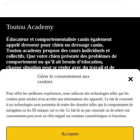
Toutou Academy
Éducateur et comportementaliste canin également
appelé dresseur pour chien ou dressage canin,
Toutou academy propose des cours individuels et
collectifs. Que votre chien présente des problèmes de
comportement ou qu’il ait besoin d’éducation,
chaque situation peut se régler avec du travail et de
la patience ! Faire appel à Toutou academy, c’est
Gérer le consentement aux
faire le premier pas vers une relation harmonieuse
cookies
et équilibrée avec son animal, pour de longues
années de bonheur ensemble !
Pour offrir les meilleures expériences, nous utilisons des technologies telles que les
cookies pour stocker et/ou accéder aux informations des appareils. Le fait de consentir
à ces technologies nous permettra de traiter des données telles que le comportement de
Mon secteur d’intervention
navigation ou les ID uniques sur ce site. Le fait de ne pas consentir ou de retirer son
consentement peut avoir un effet négatif sur certaines caractéristiques et fonctions.
Située à Vieux-Charmont, à proximité de Sochaux,
je me déplace dans un rayon de 10km aux
alentours : Montbéliard, Grand-Charmont,
Accepter
Exincourt, Nommay, Étupes, Audincourt,