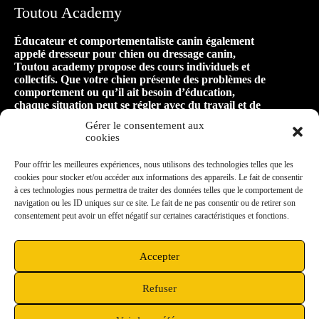
Toutou Academy
Éducateur et comportementaliste canin également
appelé dresseur pour chien ou dressage canin,
Toutou academy propose des cours individuels et
collectifs. Que votre chien présente des problèmes de
comportement ou qu’il ait besoin d’éducation,
chaque situation peut se régler avec du travail et de
la patience ! Faire appel à Toutou academy, c’est
Gérer le consentement aux
faire le premier pas vers une relation harmonieuse
cookies
et équilibrée avec son animal, pour de longues
années de bonheur ensemble !
Pour offrir les meilleures expériences, nous utilisons des technologies telles que les
cookies pour stocker et/ou accéder aux informations des appareils. Le fait de consentir
à ces technologies nous permettra de traiter des données telles que le comportement de
Mon secteur d’intervention
navigation ou les ID uniques sur ce site. Le fait de ne pas consentir ou de retirer son
consentement peut avoir un effet négatif sur certaines caractéristiques et fonctions.
Située à Vieux-Charmont, à proximité de Sochaux,
je me déplace dans un rayon de 10km aux
alentours : Montbéliard, Grand-Charmont,
Accepter
Exincourt, Nommay, Étupes, Audincourt,
Bethoncourt, Héricourt, Châtenois les Forges…
Refuser
Copyright © 2026 M-Y Toutou Academy | Propulsé par