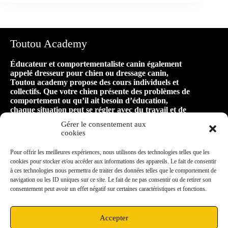
Toutou Academy
Éducateur et comportementaliste canin également
appelé dresseur pour chien ou dressage canin,
Toutou academy propose des cours individuels et
collectifs. Que votre chien présente des problèmes de
comportement ou qu’il ait besoin d’éducation,
chaque situation peut se régler avec du travail et de
la patience ! Faire appel à Toutou academy, c’est
Gérer le consentement aux
faire le premier pas vers une relation harmonieuse
cookies
et équilibrée avec son animal, pour de longues
années de bonheur ensemble !
Pour offrir les meilleures expériences, nous utilisons des technologies telles que les
cookies pour stocker et/ou accéder aux informations des appareils. Le fait de consentir
à ces technologies nous permettra de traiter des données telles que le comportement de
Mon secteur d’intervention
navigation ou les ID uniques sur ce site. Le fait de ne pas consentir ou de retirer son
consentement peut avoir un effet négatif sur certaines caractéristiques et fonctions.
Située à Vieux-Charmont, à proximité de Sochaux,
je me déplace dans un rayon de 10km aux
alentours : Montbéliard, Grand-Charmont,
Accepter
Exincourt, Nommay, Étupes, Audincourt,