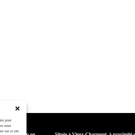
kies pour
ies nous
s sur ce site.
eur pour chien ou
Située à Vieux-Charmont, à proximité 