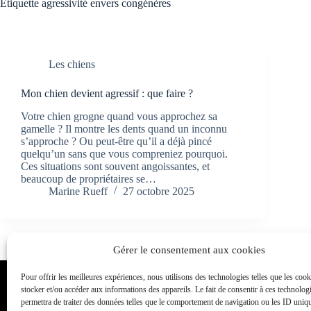
Étiquette
agressivité envers congénères
Les chiens
Mon chien devient agressif : que faire ?
Votre chien grogne quand vous approchez sa
gamelle ? Il montre les dents quand un inconnu
s’approche ? Ou peut-être qu’il a déjà pincé
quelqu’un sans que vous compreniez pourquoi.
Ces situations sont souvent angoissantes, et
beaucoup de propriétaires se…
Marine Rueff
27 octobre 2025
Gérer le consentement aux cookies
Pour offrir les meilleures expériences, nous utilisons des technologies telles que les coo
Toutou Academy
stocker et/ou accéder aux informations des appareils. Le fait de consentir à ces technolog
permettra de traiter des données telles que le comportement de navigation ou les ID unique
Éducateur et comportementaliste canin également appelé dress