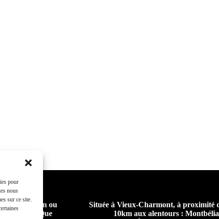
kies pour
ies nous
s sur ce site.
eur pour chien ou
Située à Vieux-Charmont, à proximité 
certaines
 collectifs. Que
10km aux alentours : Montbél