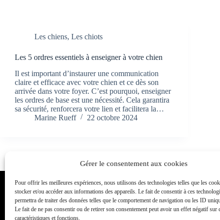
Les chiens
,
Les chiots
Les 5 ordres essentiels à enseigner à votre chien
Il est important d’instaurer une communication
claire et efficace avec votre chien et ce dès son
arrivée dans votre foyer. C’est pourquoi, enseigner
les ordres de base est une nécessité. Cela garantira
sa sécurité, renforcera votre lien et facilitera la…
Marine Rueff
22 octobre 2024
Gérer le consentement aux cookies
Pour offrir les meilleures expériences, nous utilisons des technologies telles que les coo
Toutou Academy
stocker et/ou accéder aux informations des appareils. Le fait de consentir à ces technolog
permettra de traiter des données telles que le comportement de navigation ou les ID unique
Éducateur et comportementaliste canin également appelé dress
Le fait de ne pas consentir ou de retirer son consentement peut avoir un effet négatif sur 
dressage canin, Toutou academy propose des cours individuels et
caractéristiques et fonctions.