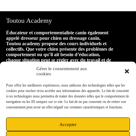
Toutou Academy
Éducateur et comportementaliste canin également
appelé dresseur pour chien ou dressage canin,
Toutou academy propose des cours individuels et
collectifs. Que votre chien présente des problèmes de
comportement ou qu’il ait besoin d’éducation,
chaque situation peut se régler avec du travail et de
la patience ! Faire appel à Toutou academy, c’est
Gérer le consentement aux
faire le premier pas vers une relation harmonieuse
cookies
et équilibrée avec son animal, pour de longues
années de bonheur ensemble !
Pour offrir les meilleures expériences, nous utilisons des technologies telles que les
cookies pour stocker et/ou accéder aux informations des appareils. Le fait de consentir
à ces technologies nous permettra de traiter des données telles que le comportement de
Mon secteur d’intervention
navigation ou les ID uniques sur ce site. Le fait de ne pas consentir ou de retirer son
consentement peut avoir un effet négatif sur certaines caractéristiques et fonctions.
Située à Vieux-Charmont, à proximité de Sochaux,
je me déplace dans un rayon de 10km aux
alentours : Montbéliard, Grand-Charmont,
Accepter
Exincourt, Nommay, Étupes, Audincourt,
Bethoncourt, Héricourt, Châtenois les Forges…