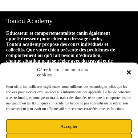
Toutou Academy
Éducateur et comportementaliste canin également
appelé dresseur pour chien ou dressage canin,
Toutou academy propose des cours individuels et
collectifs. Que votre chien présente des problèmes de
comportement ou qu’il ait besoin d’éducation,
chaque situation peut se régler avec du travail et de
la patience ! Faire appel à Toutou academy, c’est
Gérer le consentement aux
faire le premier pas vers une relation harmonieuse
cookies
et équilibrée avec son animal, pour de longues
années de bonheur ensemble !
Pour offrir les meilleures expériences, nous utilisons des technologies telles que les
cookies pour stocker et/ou accéder aux informations des appareils. Le fait de consentir
à ces technologies nous permettra de traiter des données telles que le comportement de
Mon secteur d’intervention
navigation ou les ID uniques sur ce site. Le fait de ne pas consentir ou de retirer son
consentement peut avoir un effet négatif sur certaines caractéristiques et fonctions.
Située à Vieux-Charmont, à proximité de Sochaux,
je me déplace dans un rayon de 10km aux
alentours : Montbéliard, Grand-Charmont,
Accepter
Exincourt, Nommay, Étupes, Audincourt,
Bethoncourt, Héricourt, Châtenois les Forges…