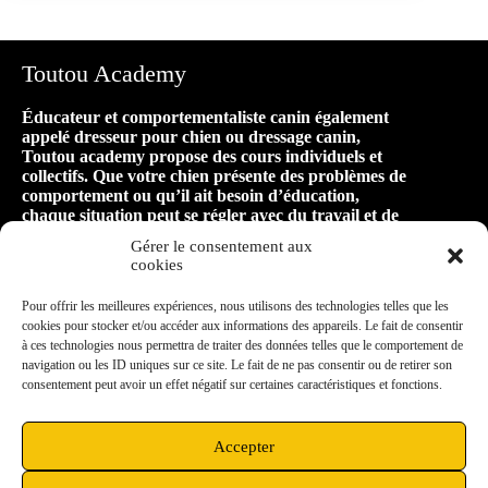
Toutou Academy
Éducateur et comportementaliste canin également
appelé dresseur pour chien ou dressage canin,
Toutou academy propose des cours individuels et
collectifs. Que votre chien présente des problèmes de
comportement ou qu’il ait besoin d’éducation,
chaque situation peut se régler avec du travail et de
la patience ! Faire appel à Toutou academy, c’est
Gérer le consentement aux
faire le premier pas vers une relation harmonieuse
cookies
et équilibrée avec son animal, pour de longues
années de bonheur ensemble !
Pour offrir les meilleures expériences, nous utilisons des technologies telles que les
cookies pour stocker et/ou accéder aux informations des appareils. Le fait de consentir
à ces technologies nous permettra de traiter des données telles que le comportement de
Mon secteur d’intervention
navigation ou les ID uniques sur ce site. Le fait de ne pas consentir ou de retirer son
consentement peut avoir un effet négatif sur certaines caractéristiques et fonctions.
Située à Vieux-Charmont, à proximité de Sochaux,
je me déplace dans un rayon de 10km aux
alentours : Montbéliard, Grand-Charmont,
Accepter
Exincourt, Nommay, Étupes, Audincourt,
Bethoncourt, Héricourt, Châtenois les Forges…