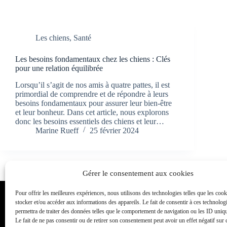
Les chiens
,
Santé
Les besoins fondamentaux chez les chiens : Clés
pour une relation équilibrée
Lorsqu’il s’agit de nos amis à quatre pattes, il est
primordial de comprendre et de répondre à leurs
besoins fondamentaux pour assurer leur bien-être
et leur bonheur. Dans cet article, nous explorons
donc les besoins essentiels des chiens et leur…
Marine Rueff
25 février 2024
Gérer le consentement aux cookies
Pour offrir les meilleures expériences, nous utilisons des technologies telles que les coo
Toutou Academy
stocker et/ou accéder aux informations des appareils. Le fait de consentir à ces technolog
permettra de traiter des données telles que le comportement de navigation ou les ID unique
Éducateur et comportementaliste canin également appelé dress
Le fait de ne pas consentir ou de retirer son consentement peut avoir un effet négatif sur 
dressage canin, Toutou academy propose des cours individuels et