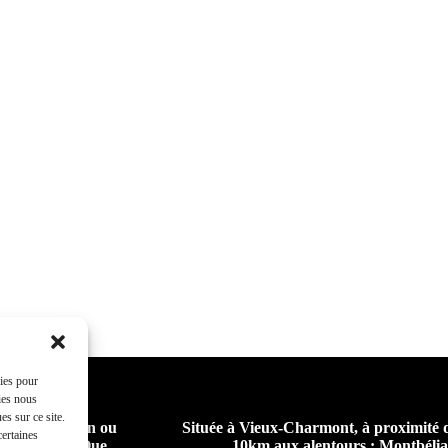
kies pour
ies nous
s sur ce site.
eur pour chien ou
Située à Vieux-Charmont, à proximité 
certaines
 collectifs. Que
10km aux alentours : Montbél