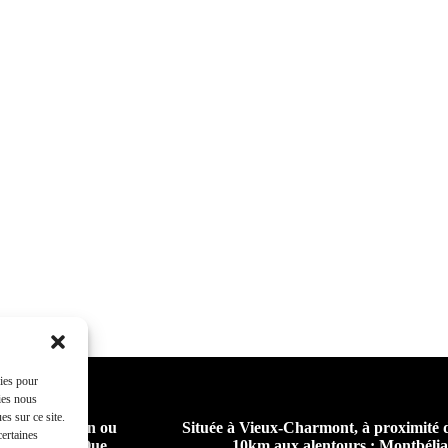
kies pour
ies nous
s sur ce site.
eur pour chien ou
Située à Vieux-Charmont, à proximité 
certaines
 collectifs. Que
10km aux alentours : Montbél