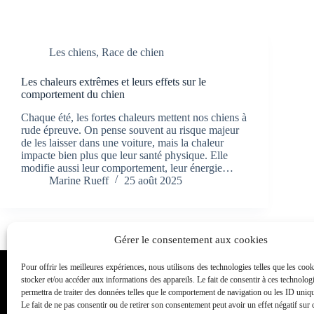
Les chiens
,
Race de chien
Les chaleurs extrêmes et leurs effets sur le
comportement du chien
Chaque été, les fortes chaleurs mettent nos chiens à
rude épreuve. On pense souvent au risque majeur
de les laisser dans une voiture, mais la chaleur
impacte bien plus que leur santé physique. Elle
modifie aussi leur comportement, leur énergie…
Marine Rueff
25 août 2025
Gérer le consentement aux cookies
Pour offrir les meilleures expériences, nous utilisons des technologies telles que les coo
Toutou Academy
stocker et/ou accéder aux informations des appareils. Le fait de consentir à ces technolog
permettra de traiter des données telles que le comportement de navigation ou les ID unique
Éducateur et comportementaliste canin également appelé dress
Le fait de ne pas consentir ou de retirer son consentement peut avoir un effet négatif sur 
dressage canin, Toutou academy propose des cours individuels et