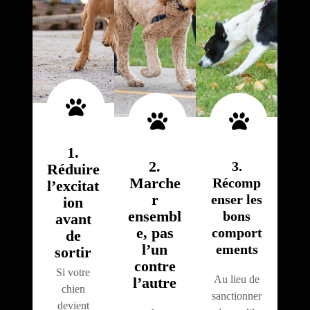
1.
2.
3.
Réduire
Marche
Récomp
l’excitat
r
enser les
ion
ensembl
bons
avant
e, pas
comport
de
l’un
ements
sortir
contre
Si votre
Au lieu de
l’autre
chien
sanctionner
devient