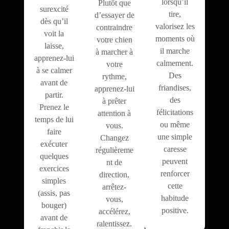
lorsqu’il
Plutôt que
surexcité
tire,
d’essayer de
dès qu’il
valorisez les
contraindre
voit la
moments où
votre chien
laisse,
il marche
à marcher à
apprenez-lui
calmement.
votre
à se calmer
Des
rythme,
avant de
friandises,
apprenez-lui
partir.
des
à prêter
Prenez le
félicitations
attention à
temps de lui
ou même
vous.
faire
une simple
Changez
exécuter
caresse
régulièreme
quelques
peuvent
nt de
exercices
renforcer
direction,
simples
cette
arrêtez-
(assis, pas
habitude
vous,
bouger)
positive.
accélérez,
avant de
ralentissez.