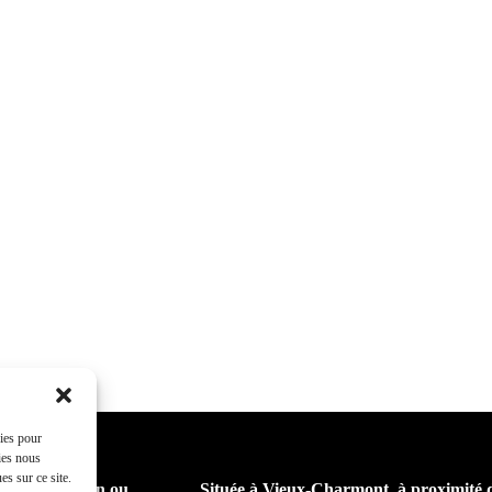
kies pour
ies nous
s sur ce site.
eur pour chien ou
Située à Vieux-Charmont, à proximité 