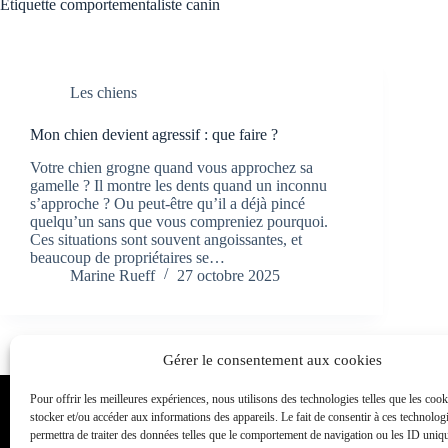
Étiquette
comportementaliste canin
Les chiens
Mon chien devient agressif : que faire ?
Votre chien grogne quand vous approchez sa
gamelle ? Il montre les dents quand un inconnu
s’approche ? Ou peut-être qu’il a déjà pincé
quelqu’un sans que vous compreniez pourquoi.
Ces situations sont souvent angoissantes, et
beaucoup de propriétaires se…
Marine Rueff
27 octobre 2025
Gérer le consentement aux cookies
Pour offrir les meilleures expériences, nous utilisons des technologies telles que les coo
Toutou Academy
stocker et/ou accéder aux informations des appareils. Le fait de consentir à ces technolog
permettra de traiter des données telles que le comportement de navigation ou les ID unique
Éducateur et comportementaliste canin également appelé dress